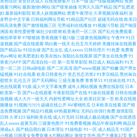
美色综合
美女社区成人
在线免费看片
日本一级
国产传媒视频网站
免费
c 国产乱码精品 91精品综合 人妻丝袜一区二区 国产美女诱惑在线一区
观看污网站
最新激情h网站
国产喷浆抽搐
宅男久久国产精品
国产乱肥老
妇
最新福利影院
欧美人妖视频网站
窝窝午夜理论
久草视频深夜福利
波
多野步中文字幕
日韩福利网址导航
91精品国产社区
超碰无码在线
欧美日
韩高清免费
国产激情视频三区
宅男福利在线播放
91视频污导航
国产啪亚
洲国
欧美性爱密臀
疯狂少妇喷潮
欧美肏屄一区二区
国产乱伦免费观看
偷拍草草草
97狠狠插
香蕉视频下载污版
三级黄色视频网址
午夜99
91日
逼视频
国产成在线观看
萌白酱一线天
乱伦五月天婷婷
美腿丝袜在线观看
国产精品3p
91综合碰
国产乱女乱
成人xxxxx
日韩伦理片
91色爱
免费黄
色av网址
欧美肥老妇
欧美在线tv
加勒比在线视屏
国产美女在线免费
91
香蕉污APP
国产高清自拍一区
第一页草草影院
韩日成人
精品福利
91天
堂一区二区
日韩a级电影
国产二区高清
国产www视频
国产粉嫩
国产男女
猛视频
91社在线看
欧美日韩黄色片
变态另态另类2
91李宗精品
黑丝袜自
慰喷水
乱伦五月
国产无码网站
三级无毒免费
青青草51
91丝袜在线
91九
色在线观看
91插
成人中文字幕免费
成年人网站视频
免费在线影院
日本
欧美第一页
国产ts在线观看
午夜影院国产在线
91操在线观看
日韩在线播
放视频
成人大片一级天天
内射性爱网址大全
欧美社区第一页
欧美在线视
频播放
91视频污污污
超碰在线公开
AV蜜桃吃瓜
日本欧美在线看
国产精
选免费视频
国产精品91视频
69热最新网址
无码白丝强行免费
激情影院
日韩
久草123
福利欧美在线
成人片无码
日韩成人极品视频
国产在线诱惑
乱人xxxxx
超黄无码
三级黄色图片
91免费看视频
精品午夜福利网
精品亚
洲成a人
国产精品萌白酱
日本理论
91操电影
91一区
成人精品无
91国产
小视频
日韩美女免费直播
A片网站网址
激情文学色
国产主播第37页
青久