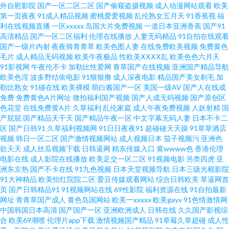
男人青青草 超碰ssssss 91草视频 视频一区国产 日本东方Aa在线 久草色撸撸
外自慰影院
国产一区二区二区
国产偷窥盗摄视频
成人动漫网站观看
欧美
第一页夜夜
91成人精品视频
蜜桃爱爱视频
乱伦熟女五月天
91香蕉视
福
利在线视频直播
一区xxxxx
岛国大片免费视频
一道日本亚洲香蕉
国产91
尹人33 www撸了又撸日夜夜c0m 中文在线观看 日本人妖bbw 日本色性 人人
高清精品
国产一区二区福利
伦理在线播放
人妻无码精品
91自拍在线观看
国产一级片内射
夜夜骑青青草
欧美色图人妻
在线免费欧美视频
免费黄色
色人人干 一二区黄色视频 97久草 久久人体肏嫰屄 日韩a插 91黄在线观看 91
毛片
成人精品无码视频
欧美午夜极品
性欧美ⅩⅩⅩⅩ乱
欧美色色六月天
91影视网
午夜伦不卡
加勒比性爱网
青草国产在线视频
亚洲国产精品导航
欧美色淫
波多野结依电影
91狠狠撸
成人深夜电影
精品国产美女剃毛
加
香蕉网 波多野洁衣电影 传媒视频在线播放 国产欧美日韩夜夜爱 欧美爽入 日
勒比熟女
91碰在线
欧美裸模
萌白酱国产一区
美国一级AV
国产人在线成
免费
免费黄色A片网址
微拍福利国产视频
国产人成无码视频
国产原创区
韩91在线影音在线 2026AV天堂网 99久久99久久精品国 91超碰人人 四房快
色花堂
在线免费黄A片
久草福利
乱伦家庭
成人午夜免费视频
人妖射精
国
产屁屁
国产精品天干天
国产精品午夜一区
中文字幕无码人妻
日本不卡二
区
国产日韩91
久草福利视频网
91日日夜夜91
超碰碰天天操
91草草酒店
播 欧日韩大片 东京热色网站 91中文网 午夜福利工业 人人插人人插天天槽人
视频
韩日一区二区
国产激情视频网站
成人视频日本
茄子视频污
亚洲色
欲天天
成人丝瓜视频下载
日韩逼网
精东传媒入口
黄wwww色
香港伦理
人插人人 狠狠撸成人网站 99热久久国产精品这里有 泽井芽衣 日夜骚Av 欧美
电影在线
成人影院在线播放
欧美足交一区二区
91视频电影
另类四虎
亚
洲东京热
国产不卡在线
91九色视频
日本天堂视频导航
日本三级光棍影院
91大神精品
欧美怡红院院二区
爱豆传媒观看网站
综合日韩欧美
草逼网首
日韩东京热精品 国产成人自拍网 97超碰免费人人乐 羞羞软件 人人草人人干
页
国产日韩精品91
91视频网站在线
69性影院
福利资源在线
91自拍最新
网址
青青草国产成人
黄色岛国网站
欧美一xxxxx
欧美gayv
91色情激情网
久草社区蜜桃精品社区 久久艹麻豆传媒 爱爱超级碰 野花香免费视频 日韩理
中国韩国日本高清
国产国产一区
亚洲欧洲成人
日韩在线
久久国产影视综
合
欧美69潮喷
伦理片app下载
激情视频国产精品
91草莓久草超碰
成人性