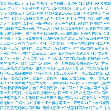
青青
日本精品在线播放
三级A片
国产日韩亚洲综合
91短视频网站
欧美骚
网站
丁香五月天亚洲
欧美大粗吊人妖
深夜福利亚洲
人兽福利导航
91叉
叉操小骚逼
成人18视频
欧美大鸡吧
草逼wwww
久草福利免费试看
岛国
国产在线
91人人超碰青青
美女白丝18禁
91肏比
国产三区电影
国产内射
后入在线
黄色网址网站网址
97超在线视
免费视频网站
精品欧美精品v
欧
美操碰
欧美二级片网址
精品成人无码视频
男女午夜福利影院
欧美三级电
影
免费黄色网址
成年版快手
日韩福利无码
四虎四房
亚洲AV在线豆花
亚
洲区成人
美女黄片免费观看
三级网站视频网
成人日韩精品
日韩福利专区
欧美二区女同
国产精品一区91
小x导航福利
免费黄色在线视频
91原创视
频
欧美日韩小视频
国产成人在线无码
91黑料不
国产极品自拍
岛国最大
色网站
精品无码国产二品
欧美一及片
激情网婷婷
人妖大片
91天堂影视
国产www
成年人伦理片
高清日韩电影
国产尤物视频在线
超碰福利97视
屏
91看片入口
日本国产成人视频
日本日韩欧美在线
黄色资料入口
黄色
网三级毛片
最新黄色av
麻豆影院免费
五月天堂丁香
国产精品水多
福利
所导航
三级视频网站J
51福利影院
丁香五月天av
18日本三级全黄
乱伦天
堂
国产在线短视频
丁香五月丁香婷婷
91精品又
爱豆传媒下载
丁香九月
国产主播
美女网站视频黄
A片com
美女福利在线观看
狼人激情网
伦理片
香港
极品福利导航
黄色三级最新免费
91嫩草国产
午夜成年人网站
免费
国产高清视频
91草莓
丝瓜视频污成人
国产亚洲视品在线
国产玖玖
国产
免费毛不卡片
久久无码
国产精品网络
孕妇无码在线
91手机论坛
91视频
新地址
91日逼
午夜啪视频
91啪水蜜桃网
国产二区无码
91日韩在线观看
西瓜影院视频全集
国产孕妇无码视频
国产在线福利
国产在线日皮片
午夜