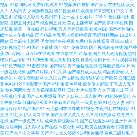
三页 97超碰人妻无码 麻豆成人I视频 欧美精品三区 岛国人妻x88tvAV 69福利
视频
91福利剧场
免费影视观看
91视频国产自拍
国产美女在线视频
欧美
又大
无码四虎
女同激吻视频
极品性爱导航
欧美国产拳交喷奶
中文字幕
第三页
超碰成人影视
欧美日韩中文一区
手机看片1204
91色快播
福利撸
网 九一超碰成人 在线免费电影网址 精品传媒 婷婷香蕉欧美在线一区 菠萝AV
影院
激情五月天国产
综合网五月天
美女主播青草
国产高清不卡视频
四
虎影视
欧美一区在线
操碰视频
五月天婷婷欧美
欧美大BB
国产福利啪啪
免费体验 91熟女网站 人人操高清AV自拍 91se白浆 精品欧美69 亚洲黄色性
欧洲成人午夜精品
国产精品美乳
男人操蜜桃视频
无码射精网站
18成年人
网站
日本高清电影网
男女啪啪午夜视频
免费电影在线观看
亚洲ab
成人
少妇视频导航
91国产小青蛙
国产成年免费网站
国产视频高清在线
精品香
视频 狠狠艹艹艹艹艹a 天天撸人人操 撸撸女子人妻啪啪亚洲网AV 超碰人人操
蕉
求a片网址
麻豆tv在线观看
在线撸丝片
91草碰
国产成人激情视频
黑料
吃瓜精品偷拍
91大神合集
成人拍拍拍免费
香港伦理剧
日韩大片观看网址
人人爱 av黑丝91蜜桃 日韩电影a级 9人人操人人看 狼友打炮自拍 香港成人网
日韩免费电影
91羞羞视频
国产网站
青草全福视在线
性导航影视AV
日本
一级在线视频
国产好片浮力
91久操
国产精品成人在线
精品免费看
人人
看操碰
午夜伦理电影网
久久国自产拍精品
高清乱码0
国产欧美
日韩三级
成人三级超級碰碰 日韩久草在线 超碰人妻激情 日本天堂免费a 成人在线观看
黄色A片
伦理电影亚洲国产
福利姬黄色网址
欧美伊人影院
丁香成人五月
花
黄色网网址女
久草视频最新网址
日韩大片在线看
久久亚洲人成
亚州
h 91欧美精品熟女九色 欧美久久私人网站 伊人久久藏品 另类性爱综合 亚洲自
色图乱伦小说
国产va免费观看
国产人妖第二
成人影片h
91色婷婷瑟色
东
京热狠狠草
日韩精品观看
91最新国产精品
一级黄色网
91色色人妻
都市
激情婷婷
91精品国产91
云涩福利在线导航
91视色
午夜福利在线网站
91
拍第3页 黑人肏层 婷婷色网站 日日操资源 全能影院在线观看福利 俺去也亚洲
直播
91处女
伊人网青青草
国产又爽又黄又无
久草福利资源网
东方成人
在线
国产一级免费大片
成年免费视频网站
国产在线播放网站
亚洲日本视
色图 人妻中文精品 91呆哥大香蕉 精品久草视频 东京热人人操 影音先锋久久
频
淫淫网网
成人影视国产在线
深夜福利网址
欧美在线免费看
日夜夜欧
美
国产大片中文字幕
国产片91
操久婷婷
91视频你懂得
黄色三级片毛片