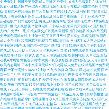
免费电影片
日韩欧美爱爱
成人亚洲区
欧美性16
成人色情黄片在线
在线
资源 肏屄视频看看 天堂电影网 肏屄网址 人人射人人草 gay片免费看 日本不卡
观看亚洲精品
国产热综合
久草网视频在线看
午夜精品网影院
伦理片完整
版
黄视网站在线播放
国产片自拍
国产在线91
AV亚洲网址
国产经典三级
影院 99久久卡1卡2 欧美A片导航网 午夜人成精品视频 蜜桃com91 国产精品
在线
丁香婷婷五月综合
五月花亚洲综合
国产影院第一页
乱码欧美孕交
超碰在线艹
日本在线护士
黄色三级免费网址
香港电影伦理片
91黄色电影
亚洲一区成人视频
国产福利电影
日韩成人影片
男的天堂网AV
国产精品
国语露脸对白 亚洲福利菠萝AV 撸啊撸色八戒 在线播放电影 久热精品免费在
尤物在
免费a一毛片
欧美肠交扩张另类
最新亚洲日韩精品
欧美在线视频
免费黄色网址在线
主播第一页
丁香五月网
性爱东京热
草逼视频78
国产
线视频播放 亚洲欧美综合网 蜜桃人妻91精品 人人操人人搞79 99免费青青蜜
成人免费无码
高清日韩无码视频
宗和网五月天
日b视频
成人三级网站在
主播福利姬h在线
国产精一精二区
基情涩涩网
51漫画成人
丁香5月综合
网
91爱爱com
伊人涩涩射
黄色视频网址导航
91国在线观看
91最新自拍
臀 人人操人人爽人人色 91在线香蕉 欧美精品老A传媒有限公司 91俺去也狠
黄色软件91
国产操女人
国产乱人
欧美乱欲视频
超碰吃瓜
久草涩涩
最新
在线A片网址
黄色视屏网站
欧美午夜寂寞影院
新视觉影视
成人写真福利
狠撸 日韩大片免费看 AV色色资源网 91国在线青青碰 欧美人兽人妖 99尹人香
欧美内射网址
日本中文字幕无码
97日穴网
成人免费在线
精品国产免费观
看
国产不卡高清
91av在线播放
91制作传媒
岛国av资源
超碰91资源
国产
乱一乱二乱三
日韩美女直播
91尤物69
蜜桃午夜激情
免费伦理电影
日本
蕉国 青青操欧美 h在线免费视频 人人操人人香蕉网站 97视频在线观看 按摩伦
电影伦理片
黄瓜视频成人
性爱婷婷
爱豆在线看
麻豆影院爱爱
成人软件
视频
午夜宅男在线
91专区在线
狠狠干欧美
国产三级国产
国产欧美日韩
理 97在线观看黑人 日本成年人网址 肏屄视频电影 三级毛片www 超碰在线色
在线
97五月天婷婷
日韩在线网
91福利社视频
福利导航
A片三级网站
久
草视频8
香蕉APP污视频
艹艹艹插逼
国产精品五月天
狠狠操欧美性爱
国
产绝色精品
精品孕妇无码视频
午夜A片三级片
天美果冻传媒
久久国产成
AV 日韩在线伦理 国产资源自拍 操操色AV 天美麻花果冻 超碰人人55 超碰少
人精品
精品93久久久
日本人妖射精
学生妹avav
国产熟女视频在线
乱伦
第一页
韩日视频
高清国产剧观看
人妻少妇视频二区
成人无码高清毛片