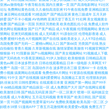
妇人人射香蕉 天天艹 91诱惑在线 五月天堂大香蕉 豆花视频 大香蕉伊人不在
亚洲av激情电影
午夜导航在线
国内主播第一页
国产高清电影网址
91社区
论坛
免费网站黄色在线
久久偷拍高清亚洲
91午夜在线免费
亚洲精品第五
页
麻豆网站在线观看
91精选国产
国产精品亚洲
黄色三级成年
五月天婷
卡 伊人伊成久久 黄色污视频 手机黄网 久草资源在线视频 197人人操人人爱
婷爱
国产不卡小视频
AV色哟哟
亚洲天堂丁香五月
91社网
美女视频黄全
免费
国产精品第一页国
另类区另类欧美
欧美色图乱伦小说
免费成人软件
嫩草久久 91黑丝国产 免费91小视频 久久肏av 91人妻互换绿帽论坛 蜜桃视频
黄色网址视频播放
国产日产美产精品
成人午夜视频
伦理视频网站
黄色18
禁网站
亚洲无码视频在线
成人无码看片
91原创社区
伦理电影香港
成人
免费
蜜桃91色色
A片视频网
国产自在线
操欧美老女人
人人97综合精品
二区 69人人妻人人爱 人人妻人人欺 qvod新电影 91在线免费网站 在线视频99
岛国免费
国产无码一二
蜜桃tv网站入口
国产第66页
另类国产在线
熟女
自拍偷拍
青青久视频
久草新视频在线
激情深爱欧美激情
91视频官网国产
羞羞视频 香港三及电影 精品人人让人日日 午夜快播 国产美女性爱色aV 四级
狠狠操-91
91我要操
国产ts视频网站
国产美女视频网站
91视频成人下载
国产无码色色
91香蕉亚洲精品
91伊人加勒比
欧美狠狠插
日韩精品高清
黄色av网
日本波多野吉衣
日韩在线观看精品
日本一级电影
久草网页
97
片污码传媒 激情五月天福利导航 91性情网站 欧美午夜久久一二免 欧美独立
免费艹
岛国一区二区
岛国动作片在
波多野吉衣三级
亚洲AV一卡
在线免
费小视频
搞黄网站在线观看
免费色情A片网扯
91资源在线视频
蜜桃视频
久久精品 av色色更新资源 人人插人人射 91自拍青娱乐 少妇人妻无码导航 国
网站
91中文
国产在线视频
福利爱爱网址
岛国搬运工首页
伦理朋友的妈
妈
丝袜女同
日韩性爱网址
在线观看日本黄
亚洲国产第一网站
国产99不
卡
66精品视频
国产精品探花一区
成人免费国产大片
国产在线网址观看
产精品永久免费熟女 a天堂8 97资源福利在线 乳头久久一区国产传媒 日本看
欧美激情日韩
国产精品无码亚洲
国产一区二区黄片
喷潮一区
福利姬足交
在线看
成人午夜网址
五月花无码视频
青青草国产
欧美日韩乱
国产屁屁
片 超碰丝袜AV 色妹妹在线视频 福利视频导航网址 中文字幕最新aV 蜜桃九九
第一页
91国产视频网
性爱草逼91AV
免费欧美视频
欧美岛国一区二区
少
妇喷水18禁
51漫画APP
丁香五月花激情网
欧美爱爱tv视频
免费五月丁