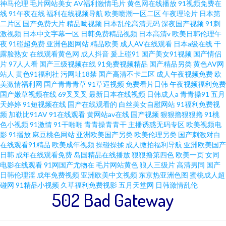
神马伦理
毛片网站美女
AV福利激情毛片
黄色网在线播放
91视频免费在
线
91午夜在线
福利在线视频导航
欧美喷潮一区二区
午夜理论片
日本第
二片区
国产免费大片
精品呦视频
日本乱伦高清无码
深夜国产视频
91刺
激视频
日本中文字幕一区
日韩免费精品视频
日本高清v
欧美日韩伦理午
夜
91碰超免费
亚洲色图网站
精品欧美
成人AV在线观看
日本a级在线
干
露脸熟女
在线观看黄色网
成人抖音
爰上碰91
国产美女91视频
国产情侣
片
97人人看
国产三级视频在线
91免费视频精品
国产精品另类
黄色AV网
站人
黄色91福利社
污网址18禁
国产高清不卡二区
成人午夜视频免费
欧
美激情福利网
国产青青青草
91草逼视频
免费看片日韩
午夜视频福利免费
国产嫩草视频在线
69叉叉叉
最新日本在线视频
日韩成人a
青青操91
五月
天婷婷
91短视频在线
国产在线观看的
白丝美女自慰网站
91福利免费视
频
加勒比91AV
91在线观看
黄网站av在线
国产视频
狠狠擼狠狠擼
91桃
色小视频
91激情
91干啪啪
青青操青青干
主播诱惑无码专区
欧美视频电
影
91播放
麻豆桃色网站
亚洲欧美国产另类
欧美伦理另类
国产刺激对白
在线观看91精品
欧美成年视频
操碰操揉
成人微拍福利导航
亚洲欧美国产
日韩
成年在线观看免费
岛国精品在线播放
狠狠撸第四色
欧美一页
女同
电影在线观看
91网国产尤物在
毛片网站黄色
狼人三级片
高清男同
国产
日韩伦理淫
成年免费视频
亚洲欧美中文视频
东京热亚洲色图
蜜桃成人超
碰网
91精品小视频
久草福利免费视影
五月天堂网
日韩激情乱伦
502 Bad Gateway