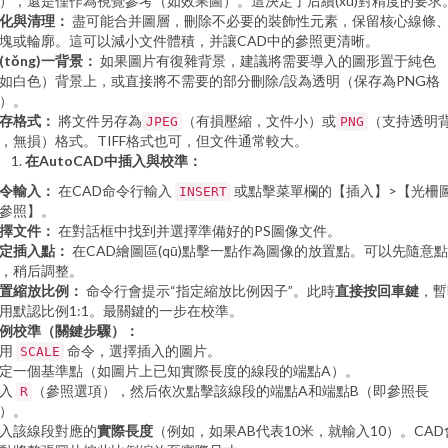
），還是僅作為視覺參考（如效果圖）。這決定了后續(xù)對精度的要求
化與清理：
盡可能合并圖層，刪除不必要的裝飾性元素，保留核心線條
塊或輪廓。這可以減小文件體積，并讓CAD中的參照更清晰。
(tǒng)一背景：
如果圖片有復雜背景，建議將需要導入的圖形置于純色
如白色）背景上，或直接將不需要的部分刪除/設為透明（保存為PNG格
）。
存格式：
將文件另存為
（有損壓縮，文件小）或
（支持透明
JPEG
PNG
，無損）格式。TIFF格式也可，但文件通常較大。
在AutoCAD中插入與校準：
令輸入：
在CAD命令行輸入
或點擊菜單欄的【插入】>【光柵
INSERT
參照】。
擇文件：
在對話框中找到并選擇準備好的PS圖像文件。
定插入點：
在CAD繪圖區(qū)點擊一點作為圖像的放置點。可以先隨意點
，稍后調整。
置縮放比例：
命令行會提示“指定縮放比例因子”。此時
直接按回車鍵
，暫
用默認比例1:1。最關鍵的一步在校準。
例校準（關鍵步驟）：
使用
命令，選擇插入的圖片。
SCALE
定一個基準點（如圖片上已知實際長度的線段的端點A）。
輸入
（參照選項），然后依次點擊該線段的端點A和端點B（即參照長
R
）。
入該線段對應的
實際長度
（例如，如果AB代表10米，就輸入10）。CAD