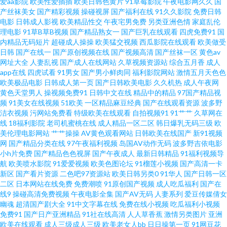
爱aa影院
欧美性爱插插
欧美日韩色黄片
91草莓影院
午夜电影网久久
国
论影院 久久人妻无码一区 菠萝AV综合 有b吗日韩在线 三级伦理在线 日老熟女
产丝袜美女
国产精彩视频
操碰视屏
国产福利在线
91久久影院
免费日韩
电影
日韩成人影视
欧美精品性交
午夜宅男免费
另类亚洲色情
家庭乱伦
肥逼人人操青青草 色爱狼综合 日韩精品免费0 日韩精品在线看 大香蕉伊人
理电影
91草B草B视频
国产精品熟女一
国产巨乳在线观看
四虎免费91
国
内精品无码短片
超碰成人操操
欧美猛交视频
西瓜影院在线观看
欧美做受
日韩
国产在线一
国产原创视频在线
国产视频高清
国产丝袜一区
黄色av
99999 在线影院网站 黄色精品在线 亚洲国产影视 电影网址免费大全 日韩熟
网址大全
人妻乱视
国产成人在线网站
久草视频资源站
综合五月香
成人
app在线
四虎试看
91男女
国产男小鲜肉同
福利影院网站
激情五月天色色
妇 91香蕉在线视频观看 人人草人人操 综合久久青 国产黄色1区2区 婷婷91蜜
欧美极品电影
日韩成人第一页
国产日韩欧美电影
久久机热
成人午夜网
黄色天堂男人
操视频免费91
日韩中文在线
精品中的精品
97国产精品视
频
91美女在线视频
51欧美
一区精品麻豆经典
国产在线观看资源
波多野
臀 欧美一二三爻 www国产外国 欧洲日韩国产av 最新电影免费观看的网站 传
洁衣视频
污网站免费看
特级欧美在线观看
自拍视频91
91艹艹
久草网在
线
18福利影院
老司机蜜桃在线
成人精品一区二区
韩日爆乳无码三级
欧
谋二区 97韩剧网首页 男人AV天堂她也撸 午夜福利久久 97超碰人妻在线 美剧
美伦理电影网站
艹艹操操
AV黄色观看网站
日韩欧美在线国产
新91视频
网
国产精品分类在线
97午夜福利视频
岛国AV动作无码
波多野吉依电影
小h片免费
国产精品色色视屏
国产午夜成人
最新日韩精品
91福利视频导
2024年最新美剧推荐 91超碰免费人人操 久久N婷婷 午夜福利丁香花色色 成
航
欧美喷水影院
91爱爱视频
欧美色图论坛
91榴莲小视频
国产高清一卡
新区
国产看片资源
二色吧97资源站
欧美日韩另类0
91华人
国产日韩一区
人午夜www色 人人妻人人操人人乐 99免费视频在线观看 永久在线视频 狼友
二区
日本网站在线免费
免费潮喷
91原创国产视频
成人吃瓜福利
国产在
线9
操碰高清免费视频
午夜电影全集
国产AV无码
人妻系列
爱豆传媒倩女
幽魂
超清国产剧大全
91中文字幕在线
免费在线小视频
吃瓜福利小视频
看片 香蕉视频免费 av人人干 人人草人人操在线观看 91丝袜诱惑一 日韩一二
免费91
国产日产亚洲精品
91社在线高清
人人草香蕉
激情另类图片
亚洲
欧美在线观看
成人三级成人三级
欧美老女人bb
日日操第一页
91网豆花