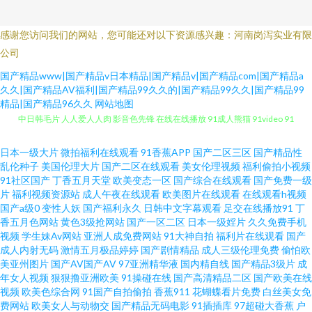
感谢您访问我们的网站，您可能还对以下资源感兴趣：河南岗泻实业有限
公司
国产精品www|国产精品v日本精品|国产精品v|国产精品com|国产精品a
久久|国产精品AV福利|国产精品99久久的|国产精品99久久|国产精品99
精品|国产精品96久久
网站地图
中日韩毛片 人人爱人人肉 影音色先锋 在线在线播放 91成人熊猫 91video 91
啦露脸熟女 九一久久 欧美色淫网 色导航 亚洲依依成人 超碰91人人澡人人妻
日本一级大片
微拍福利在线观看
91香蕉APP
国产二区三区
国产精品性
乱伦种子
美国伦理大片
国产二区在线观看
美女伦理视频
福利偷拍小视频
国产一区网址 人人人人干 琪琪影视 国产探花第一页 99草com 伊人无码高清
91社区国产
丁香五月天堂
欧美变态一区
国产综合在线观看
国产免费一级
片
福利视频资源站
成人午夜在线观看
欧美图片在线观看
在线观看h视频
国产a级0
变性人妖
国产福利永久
日韩中文字幕观看
足交在线播放91
丁
日韩三级黄 人妻精品中文 海角AV在线观看入口 99私拍自拍视频 亚洲日本视
香五月色网站
黄色3级抢网站
国产一区二区
日本一级婬片
久久免费手机
视频
学生妹Av网站
亚洲人成免费网站
91大神自拍
福利片在线观看
国产
频 人人操妻人人爽 精品色综合 插插插综合激情Av 做暧视频短片 婷婷久久 人
成人内射无码
激情五月极品婷婷
国产剧情精品
成人三级伦理免费
偷怕欧
美亚州图片
国产AV国产AV
97亚洲精华液
国内精自线
国产精品3级片
成
年女人视频
狠狠撸亚洲欧美
91操碰在线
国产高清精品二区
国产欧美在线
妻无码2026 国产精嫖妓在线观看 俺来也成人网 中文字幕二区 日韩首页 久久
视频
欧美色综合网
91国产自拍偷拍
香蕉911
花蝴蝶看片免费
白丝美女免
费网站
欧美女人与动物交
国产精品无码电影
91插插库
97超碰大香蕉
户