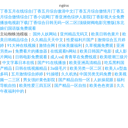
nginx
丁香五月在线综合|丁香五月综合缴清中文|丁香五月综合缴情月|丁香五
月综合缴情综合|丁香小说网|丁香亚洲色综伊人影院|丁香影视大全免费
播放电视剧下载|丁香综合日韩无码一区二区|顶级财阀电影完整版|东北
娘们国语版免费观看
主站蜘蛛池模板：
国外人妖网站
|
亚州精品无码又
|
欧美日韩色黄片
|
欧
美日韩精品综合
|
久久精品天天中文
|
性爱福利片国产
|
激情综合五月婷
婷
|
91大神在线视频
|
激情合网
|
丝袜美腿福利
|
久草视频免费观
|
亚洲
另类av
|
免费看片的播放器
|
在线观看h网站
|
欧美日韩国产电影
|
成人影
片网站
|
日韩电影免费观看
|
成人va
|
青青草在免费线观
|
欧美喷潮三级片
|
中文字幕日本在线
|
国产91在线播放
|
欧美亚洲高清精品
|
吃瓜黑料国
产精品
|
日韩在线视频精品
|
3a级毛片
|
欧美另类一区二区
|
欧美人o型血
多吗
|
五月激情综合婷婷
|
91操喷
|
久久机热
|
中国另类无码免费
|
欧美视
频一二三区
|
男女强奸黄色影院
|
国产精品自拍一区
|
人妖操屁眼
|
福利
导航自拍
|
欧美性爱三四五区
|
国产精品一区自拍
|
欧美色色资源
|
久久
午夜福利中的
|