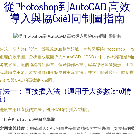
從Photoshop到AutoCAD 高效
導入與協(xié)同制圖指南
建筑、室內(nèi)設計、景觀規(guī)劃等領域，常常需要將Photoshop（P
處理的效果圖、分析圖或底圖導入AutoCAD（CAD）中，作為精確繪制
考或底圖。這個過程看似簡單，但若操作不當，容易導致圖像變形、比例
或清晰度不足。本文將詳細介紹兩種主流方法，并附上關鍵技巧，助您實
xiàn)PS與CAD的高效協(xié)同。
方法一：直接插入法（適用于大多數(shù)情
況）
是最常用且直接的方法，利用CAD的“插入”功能。
在Photoshop中前期準備：
定用途與精度：
明確導入CAD的圖片是作為精確尺寸的底圖（如掃描的