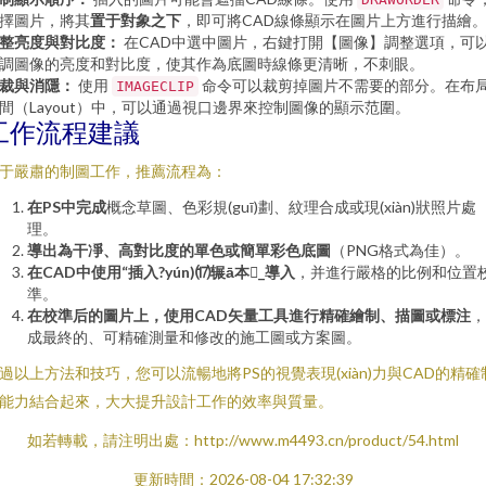
擇圖片，將其
置于對象之下
，即可將CAD線條顯示在圖片上方進行描繪
整亮度與對比度：
在CAD中選中圖片，右鍵打開【圖像】調整選項，可
調圖像的亮度和對比度，使其作為底圖時線條更清晰，不刺眼。
裁與消隱：
使用
命令可以裁剪掉圖片不需要的部分。在布
IMAGECLIP
間（Layout）中，可以通過視口邊界來控制圖像的顯示范圍。
工作流程建議
于嚴肅的制圖工作，推薦流程為：
在PS中完成
概念草圖、色彩規(guī)劃、紋理合成或現(xiàn)狀照片處
理。
導出為干凈、高對比度的單色或簡單彩色底圖
（PNG格式為佳）。
在CAD中使用“插入?yún)⒄辗ā本_導入
，并進行嚴格的比例和位置
準。
在校準后的圖片上，使用CAD矢量工具進行精確繪制、描圖或標注
，
成最終的、可精確測量和修改的施工圖或方案圖。
過以上方法和技巧，您可以流暢地將PS的視覺表現(xiàn)力與CAD的精確
能力結合起來，大大提升設計工作的效率與質量。
如若轉載，請注明出處：http://www.m4493.cn/product/54.html
更新時間：2026-08-04 17:32:39