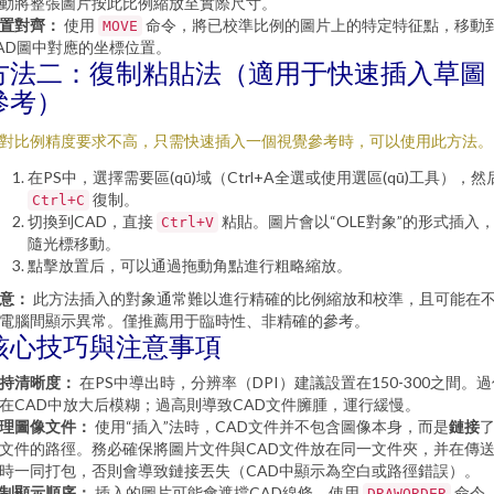
動將整張圖片按此比例縮放至實際尺寸。
置對齊：
使用
命令，將已校準比例的圖片上的特定特征點，移動
MOVE
AD圖中對應的坐標位置。
方法二：復制粘貼法（適用于快速插入草圖
參考）
對比例精度要求不高，只需快速插入一個視覺參考時，可以使用此方法。
在PS中，選擇需要區(qū)域（Ctrl+A全選或使用選區(qū)工具），然
復制。
Ctrl+C
切換到CAD，直接
粘貼。圖片會以“OLE對象”的形式插入
Ctrl+V
隨光標移動。
點擊放置后，可以通過拖動角點進行粗略縮放。
意：
此方法插入的對象通常難以進行精確的比例縮放和校準，且可能在
電腦間顯示異常。僅推薦用于臨時性、非精確的參考。
核心技巧與注意事項
持清晰度：
在PS中導出時，分辨率（DPI）建議設置在150-300之間。
在CAD中放大后模糊；過高則導致CAD文件臃腫，運行緩慢。
理圖像文件：
使用“插入”法時，CAD文件并不包含圖像本身，而是
鏈接
文件的路徑。務必確保將圖片文件與CAD文件放在同一文件夾，并在傳
時一同打包，否則會導致鏈接丟失（CAD中顯示為空白或路徑錯誤）。
制顯示順序：
插入的圖片可能會遮擋CAD線條。使用
命令
DRAWORDER