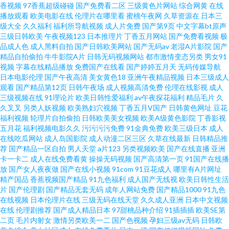
香视频
97香蕉超级碰碰
国产免费看二区
三级黄色片网站
综合网黄
在线
精品 99国产九九精品久久 91色色网站入口 人人视频renren 91在线15p 四虎
播放观看
欧美电影在线
伦理片在哪里看
蜜桃午夜网
久草资源在
日本三
级大全
久久福利
福利所导航视频
成人片免费
国产第9页
中文字幕bt原声
91蜜桃在线 手机在线播放黄色片 久久精品人妻中文字幕 97伦理剧 91成人视
三级日韩欧美
午夜视频123
日本推理片
丁香五月网站
国产免费看视频
极
品成人色
成人黑料自拍
国产日韩欧美网站
国产无码av
老湿A片影院
国产
精品自拍偷拍
牛牛影院A片
日韩无码视频网站
都市激情变态另类
男女91
频一区 人人人人上人 超碰71av 色91色欧美 狠狠操狠狠鲁 制服人形 久久
视频
字幕在线精品播放
免费国产在线看
国产婷婷五月天
无码传媒导航
日本电影伦理
国产午夜高清
美女黄色18
亚洲午夜精品视频
日本三级成人
99erCom 91白丝国产 在线免费韩国电影 日本伦理大全 国产情侣普通话对白
观看
国产精品第12页
日韩午夜场
成人视频高清免费
伦理在线影视
成人
三级视频在线
91理论片
欧美日韩性爱福利
av午夜探花福利
精品毛片
久
久叉叉
另类人妖视频
欧美熟妇穴视频
丁香五月V国产
日韩黄色网址
豆花
国产精品福利区 亚欧日韩 可以免费看电影 av色先锋 WWW欧美精品 亚洲一
福利视频
轮理片自拍偷拍
日韩欧美美女视频
欧美A级黄色影院
丁香影视
五月花
福利视频电影久久
污污污污免费
91金典免费
欧美三级日本
成人
区免费看 日本动作片网址 日韩欧美另类 久久香蕉成人AV 91视频免费网站 日
在线吃瓜网站
成人岛国影院
成人动漫二区三区
久草在线最新
日韩精品推
荐
国产精品一区自拍
男人天堂
a片123
另类视频欧美
国产在线直播
亚洲
卡一卡二
成人在线免费看黄
操操无码视频
国产高清第一页
91国产在线播
韩免费一二三四 色农夫导航 伊人视频 欧美高清视频一区二区 草莓视频在 诱
放
国产女人夜夜做
国产在线小视频
91com
91豆花成人
哪里有A片网址
精产国品
香蕉视频国产精品
91九色福利
成人国产无线视
欧美日韩性生活
惑网址 欧美Aⅴ手机在线 波多野吉衣中文 97人人操操人人 色福利导航网 国产
片
国产伦理剧
国产精品无套无码
成年人网站免费
国产精品1000
91九色
在线视频
日本伦理片在线
三级无码在线天堂
久久成人亚洲
日本中文视频
在线
伦理剧推荐
国产成人精品日本
97甜桃品种介绍
91插插插
欧美SE第
嫩爽精品综合无毛 精品少妇操B17 免费日批视频 国产日韩欧美久久 超碰人人
二页
毛片内射女
激情另类欧美一二
国产色视频
孕妇三级av无码
日韩欧